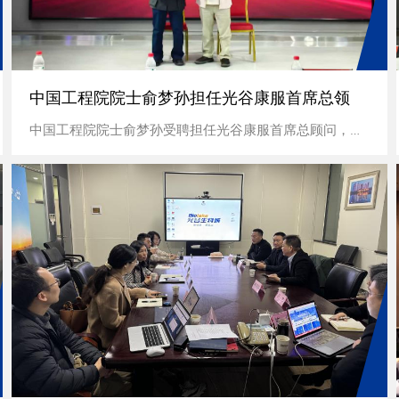
中国工程院院士俞梦孙担任光谷康服首席总领
中国工程院院士俞梦孙受聘担任光谷康服首席总顾问，以“未来医学”为主题开展学术讲座。主张凭借系统的观念来认知人的健康状况，提出从“家庭健康...