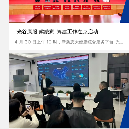
“光谷康服·嫦娥家”筹建工作在京启动
4 月 30 日上午 10 时，新质态大健康综合服务平台“光谷康服·嫦娥家”在北京全国人大会议厅举行筹建工作的启动典礼。...