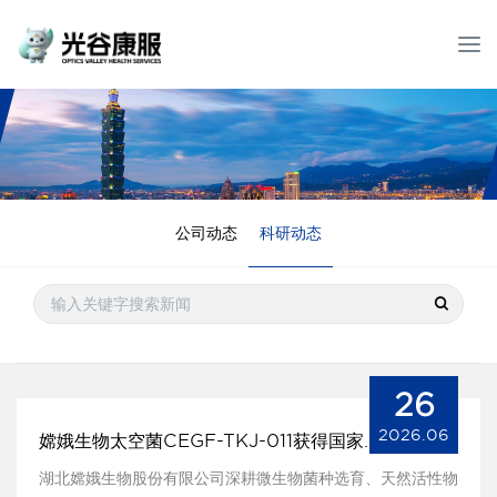
T
o
g
g
l
e
n
a
公司动态
科研动态
v
i
g
a
t
i
o
26
n
2026.06
嫦娥生物太空菌CEGF-TKJ-011获得国家发明专利授权
湖北嫦娥生物股份有限公司深耕微生物菌种选育、天然活性物