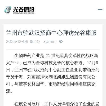
T
o
g
g
l
兰州市驻武汉招商中心拜访光谷康服
e
n
2025-12-09 15:40
admin
a
v
生物医药产业是 21 世纪最具变革性的战略新
i
g
兴产业，已成为全球科技竞争的核心赛道。12月9
a
日，兰州市驻武汉招商中心副主任董亚莉带领招商
t
专员于海、刘蔚霞拜访湖北
嫦娥生物
股份有限公
i
o
司，与董事长林国华、市场部经理周艳艳座谈交
n
流。
在该公司展厅，工作人员详细介绍了企业的发